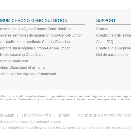
ORUM CHRONO-GÉNO-NUTRITION
SUPPORT
 commence le régime Chrono-Géno-Nutrition
Contact
emières semaines de régime Chrono-Géno-Nutrition
Conditions d'utilisatio
ral, motivation et méthode Claude Chauchard
Aide - FAQ
estions sur le régime Chrono-Géno-Nutrition
Charte sur la vie priv
tils de coaching Chauchard
Mot de passe oublié
cettes Chauchard
oduits Chauchard et aliments
ort et exercice physique Chauchard
les qui ne sont ni caractéristiques, ni garanties. Comme pour tout programme de rééquilibrage a
à long terme. Demandez toujours l'avis de votre médecin traitant avant d'entreprendre un régime
GRAMME
|
LES ACTUALITÉS
|
TARIFS
|
CONDITIONS GÉNÉRALES D'UT
urdhui.com / powered by aujourdhui.com
ord préalable. Anxa collecte et traite les données personnelles dans le respect de l