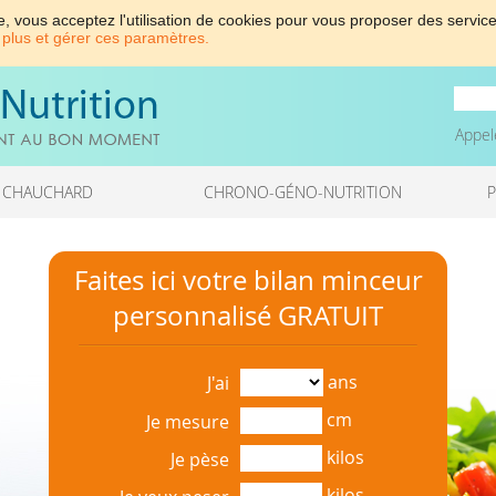
e, vous acceptez l'utilisation de cookies pour vous proposer des service
 plus et gérer ces paramètres.
Appel
 CHAUCHARD
CHRONO-GÉNO-NUTRITION
Faites ici votre bilan minceur
personnalisé GRATUIT
ans
J'ai
cm
Je mesure
kilos
Je pèse
kilos