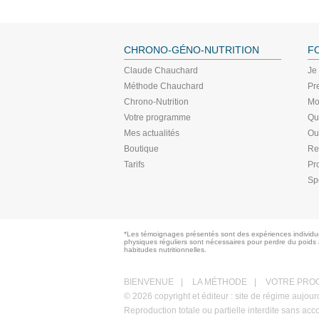
CHRONO-GÉNO-NUTRITION
F
Claude Chauchard
Je
Méthode Chauchard
Pr
Chrono-Nutrition
Mo
Votre programme
Qu
Mes actualités
Ou
Boutique
Re
Tarifs
Pr
Sp
*Les témoignages présentés sont des expériences individuel
physiques réguliers sont nécessaires pour perdre du poids 
habitudes nutritionnelles.
BIENVENUE
|
LA MÉTHODE
|
VOTRE PRO
© 2026 copyright et éditeur : site de régime aujo
Reproduction totale ou partielle interdite sans acc