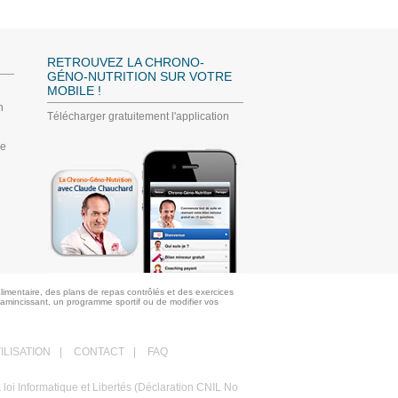
RETROUVEZ LA CHRONO-
GÉNO-NUTRITION SUR VOTRE
MOBILE !
n
Télécharger gratuitement l'application
ée
limentaire, des plans de repas contrôlés et des exercices
 amincissant, un programme sportif ou de modifier vos
ILISATION
|
CONTACT
|
FAQ
a loi Informatique et Libertés (Déclaration CNIL No