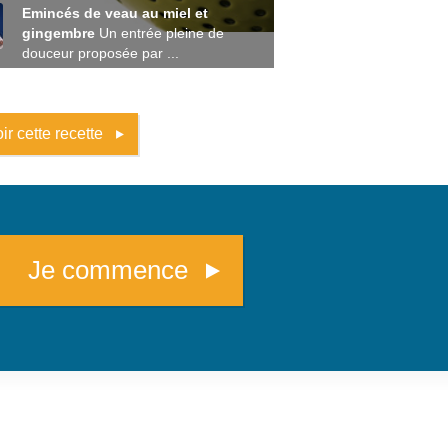
Emincés de veau au miel et
gingembre
Un entrée pleine de
douceur proposée par ...
ir cette recette
Je commence