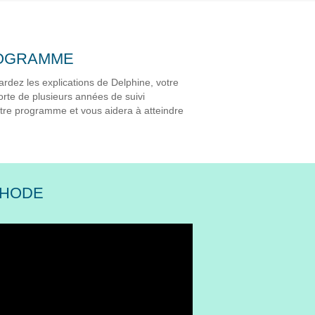
ROGRAMME
rdez les explications de Delphine, votre
rte de plusieurs années de suivi
tre programme et vous aidera à atteindre
THODE