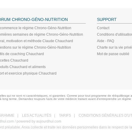
ORUM CHRONO-GÉNO-NUTRITION
SUPPORT
 commence le régime Chrono-Géno-Nutrition
Contact
emières semaines de régime Chrono-Géno-Nutrition
Conditions d'utilisatio
ral, motivation et méthode Claude Chauchard
Aide - FAQ
estions sur le régime Chrono-Géno-Nutrition
Charte sur la vie priv
tils de coaching Chauchard
Mot de passe oublié
cettes Chauchard
oduits Chauchard et aliments
ort et exercice physique Chauchard
les qui ne sont ni caractéristiques, ni garanties. Comme pour tout programme de rééquilibrage a
à long terme. Demandez toujours l'avis de votre médecin traitant avant d'entreprendre un régime
GRAMME
|
LES ACTUALITÉS
|
TARIFS
|
CONDITIONS GÉNÉRALES D'UT
urdhui.com / powered by aujourdhui.com
ord préalable. Anxa collecte et traite les données personnelles dans le respect de l