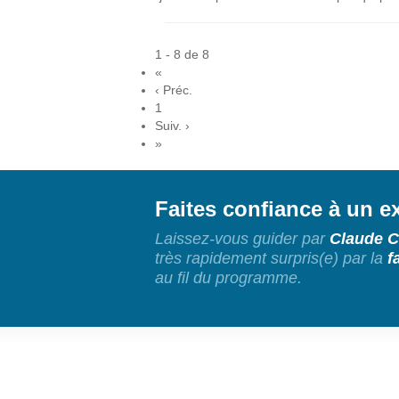
1 - 8 de 8
«
‹ Préc.
1
Suiv. ›
»
Faites confiance à un ex
Laissez-vous guider par
Claude 
très rapidement surpris(e) par la
f
au fil du programme.