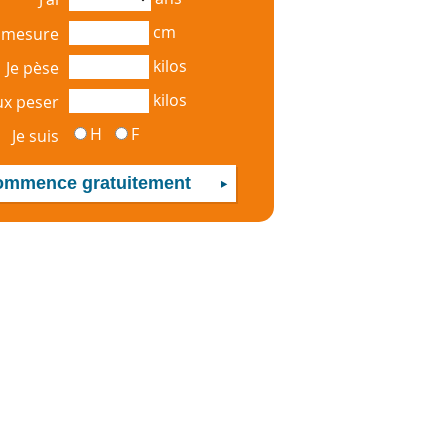
cm
e mesure
kilos
Je pèse
kilos
ux peser
H
F
Je suis