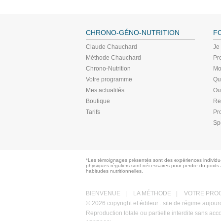
CHRONO-GÉNO-NUTRITION
F
Claude Chauchard
Je
Méthode Chauchard
Pr
Chrono-Nutrition
Mo
Votre programme
Qu
Mes actualités
Ou
Boutique
Re
Tarifs
Pr
Sp
*Les témoignages présentés sont des expériences individuel
physiques réguliers sont nécessaires pour perdre du poids 
habitudes nutritionnelles.
BIENVENUE
|
LA MÉTHODE
|
VOTRE PRO
© 2026 copyright et éditeur : site de régime aujo
Reproduction totale ou partielle interdite sans acc