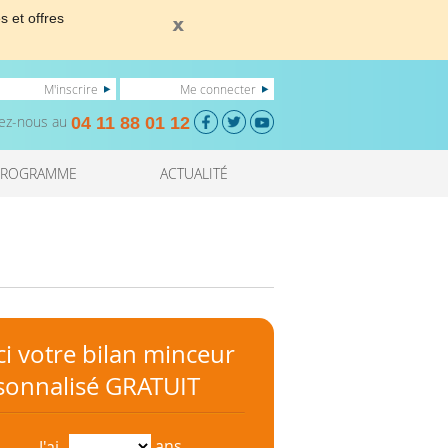
s et offres
M'inscrire
Me connecter
ez-nous au
04 11 88 01 12
PROGRAMME
ACTUALITÉ
ici votre bilan minceur
sonnalisé GRATUIT
ans
J'ai