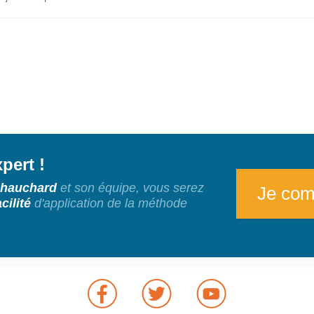
pert !
Chauchard
et son équipe, vous serez
Je com
acilité
d'application de la méthode