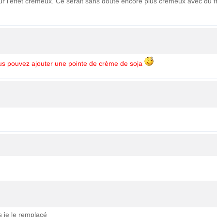
ur l'effet crémeux. Ce serait sans doute encore plus crémeux avec du fr
ous pouvez ajouter une pointe de crème de soja
s je le remplacé