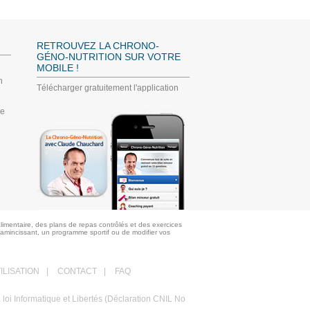
RETROUVEZ LA CHRONO-
GÉNO-NUTRITION SUR VOTRE
MOBILE !
n
Télécharger gratuitement l'application
ée
limentaire, des plans de repas contrôlés et des exercices
 amincissant, un programme sportif ou de modifier vos
ILISATION
|
CONTACT
|
FAQ
a loi Informatique et Libertés (Déclaration CNIL No