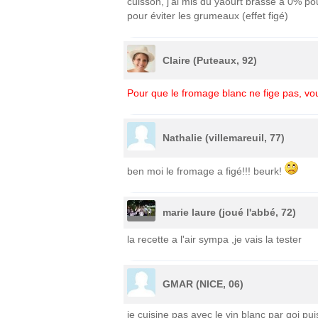
cuisson, j'ai mis du yaourt brassé à 0% po
pour éviter les grumeaux (effet figé)
Claire (Puteaux, 92)
Pour que le fromage blanc ne fige pas, v
Nathalie (villemareuil, 77)
ben moi le fromage a figé!!! beurk!
marie laure (joué l'abbé, 72)
la recette a l'air sympa ,je vais la tester
GMAR (NICE, 06)
je cuisine pas avec le vin blanc par qoi pui