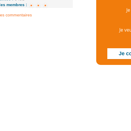
des membres :
J
 les commentaires
Je ve